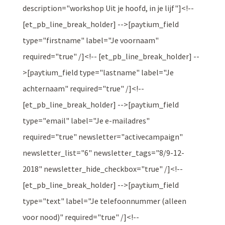
description="workshop Uit je hoofd, in je lijf"]<!--
[et_pb_line_break_holder] -->[paytium_field
type="firstname" label="Je voornaam"
required="true" /]<!-- [et_pb_line_break_holder] --
>[paytium_field type="lastname" label="Je
achternaam" required="true" /]<!--
[et_pb_line_break_holder] -->[paytium_field
type="email" label="Je e-mailadres"
required="true" newsletter="activecampaign"
newsletter_list="6" newsletter_tags="8/9-12-
2018" newsletter_hide_checkbox="true" /]<!--
[et_pb_line_break_holder] -->[paytium_field
type="text" label="Je telefoonnummer (alleen
voor nood)" required="true" /]<!--