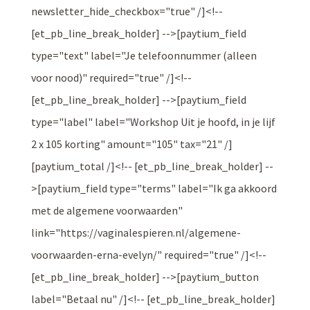
newsletter_hide_checkbox="true" /]<!--
[et_pb_line_break_holder] -->[paytium_field
type="text" label="Je telefoonnummer (alleen
voor nood)" required="true" /]<!--
[et_pb_line_break_holder] -->[paytium_field
type="label" label="Workshop Uit je hoofd, in je lijf
2 x 105 korting" amount="105" tax="21" /]
[paytium_total /]<!-- [et_pb_line_break_holder] --
>[paytium_field type="terms" label="Ik ga akkoord
met de algemene voorwaarden"
link="https://vaginalespieren.nl/algemene-
voorwaarden-erna-evelyn/" required="true" /]<!--
[et_pb_line_break_holder] -->[paytium_button
label="Betaal nu" /]<!-- [et_pb_line_break_holder]