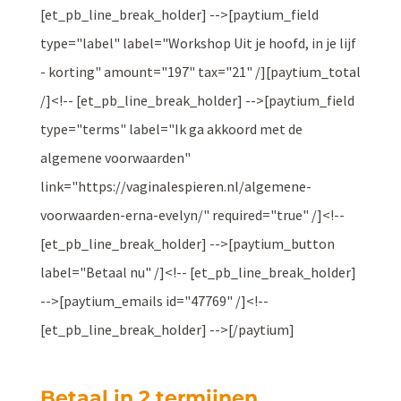
[et_pb_line_break_holder] -->[paytium_field
type="label" label="Workshop Uit je hoofd, in je lijf
- korting" amount="197" tax="21" /][paytium_total
/]<!-- [et_pb_line_break_holder] -->[paytium_field
type="terms" label="Ik ga akkoord met de
algemene voorwaarden"
link="https://vaginalespieren.nl/algemene-
voorwaarden-erna-evelyn/" required="true" /]<!--
[et_pb_line_break_holder] -->[paytium_button
label="Betaal nu" /]<!-- [et_pb_line_break_holder]
-->[paytium_emails id="47769" /]<!--
[et_pb_line_break_holder] -->[/paytium]
Betaal in 2 termijnen