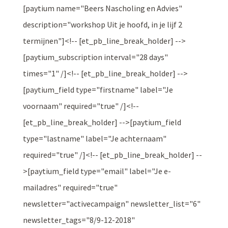
[paytium name="Beers Nascholing en Advies"
description="workshop Uit je hoofd, in je lijf 2
termijnen"]<!-- [et_pb_line_break_holder] -->
[paytium_subscription interval="28 days"
times="1" /]<!-- [et_pb_line_break_holder] -->
[paytium_field type="firstname" label="Je
voornaam" required="true" /]<!--
[et_pb_line_break_holder] -->[paytium_field
type="lastname" label="Je achternaam"
required="true" /]<!-- [et_pb_line_break_holder] --
>[paytium_field type="email" label="Je e-
mailadres" required="true"
newsletter="activecampaign" newsletter_list="6"
newsletter_tags="8/9-12-2018"