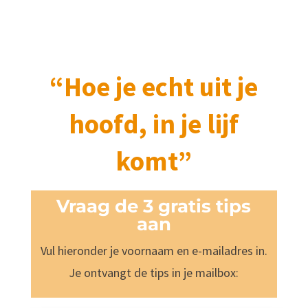
“Hoe je echt uit je
hoofd, in je lijf
komt”
Vraag de 3 gratis tips
aan
Vul hieronder je voornaam en e-mailadres in.
Je ontvangt de tips in je mailbox: